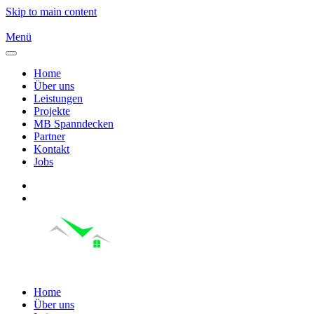
Skip to main content
Menü
Home
Über uns
Leistungen
Projekte
MB Spanndecken
Partner
Kontakt
Jobs
Home
Über uns